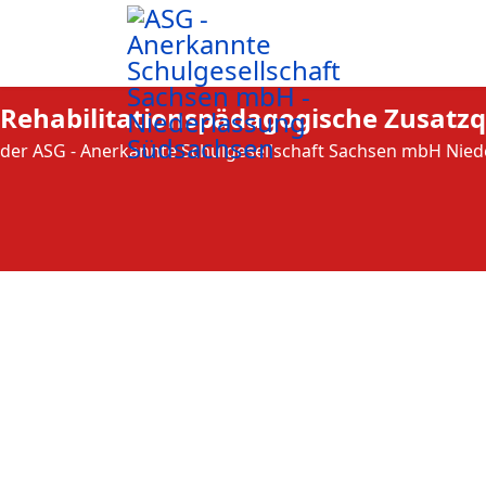
Rehabilitationspädagogische Zusatzqu
der ASG - Anerkannte Schulgesellschaft Sachsen mbH Nie