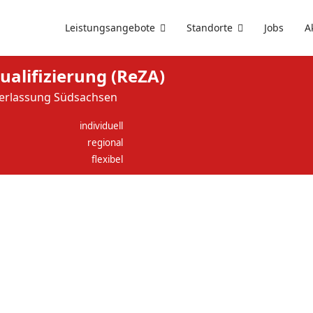
Leistungsangebote
Standorte
Jobs
A
alifizierung (ReZA)
derlassung Südsachsen
individuell
regional
flexibel